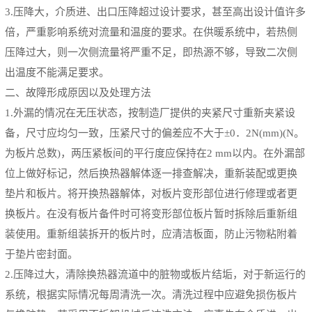
3.
压降大，介质进、出口压降超过设计要求，甚至高出设计值许多
倍，严重影响系统对流量和温度的要求。在供暖系统中，若热侧
压降过大，则一次侧流量将严重不足，即热源不够，导致二次侧
出温度不能满足要求。
二、故障形成原因以及处理方法
1.
外漏的情况在无压状态，按制造厂提供的夹紧尺寸重新夹紧设
备，尺寸应均匀一致，压紧尺寸的偏差应不大于±
0
．
2N(mm)(N
。
为板片总数
)
，两压紧板间的平行度应保持在
2 mm
以内。在外漏部
位上做好标记，然后换热器解体逐一排查解决，重新装配或更换
垫片和板片。将开换热器解体，对板片变形部位进行修理或者更
换板片。在没有板片备件时可将变形部位板片暂时拆除后重新组
装使用。重新组装拆开的板片时，应清洁板面，防止污物粘附着
于垫片密封面。
2.
压降过大，清除换热器流道中的脏物或板片结垢，对于新运行的
系统，根据实际情况每周清洗一次。清洗过程中应避免损伤板片