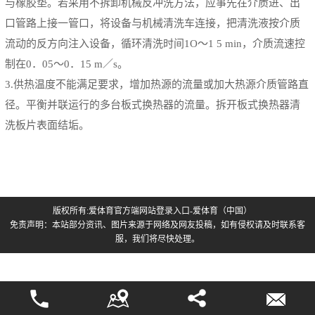
与橡胶垫。若采用不拆卸机械反冲洗方法，应事先在介质进、出
口管路上接一管口，将设备与机械清洗车连接，把清洗液按介质
流动的反方向注入设备，循环清洗时间
1O
～
1 5 min
，介质流速控
制在
0
．
05
～
0
．
15 m
／
s
。
3.
供热温度不能满足要求，增加热源的流量或加大热源介质管路直
径。平衡并联运行的多台板式换热器的流量。拆开板式换热器清
洗板片表面结垢。
版权所有:爱体育官方端网站登录入口-爱体育（中国）
免责声明：本站部分资讯、图片来源于网络及网友投稿，如有侵权请及时联系客
服，我们将尽快处理。